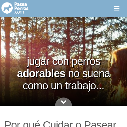
menú
jugar con perros
adorables
no suena
como un trabajo...
Por qué Cuidar o Pasear