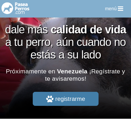
menú
dale más
calidad de vida
a tu perro
,
aún cuando no
estás a su lado
Próximamente en
Venezuela
¡Regístrate y
te avisaremos!
registrarme